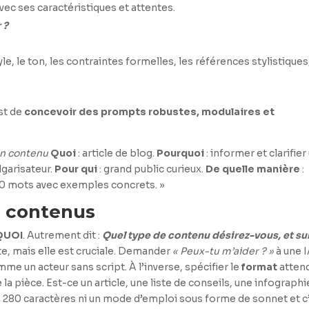
avec ses caractéristiques et attentes.
 ?
yle, le ton, les contraintes formelles, les références stylistiques,
st de
concevoir des prompts robustes, modulaires et
’un contenu
Quoi
: article de blog.
Pourquoi
: informer et clarifier
garisateur.
Pour qui
: grand public curieux.
De quelle manière
:
~800 mots avec exemples concrets. »
s contenus
QUOI
. Autrement dit :
Quel type de contenu désirez-vous, et su
e, mais elle est cruciale. Demander
« Peux-tu m’aider ? »
à une 
omme un acteur sans script. À l’inverse, spécifier le
format
atten
 la pièce. Est-ce un article, une liste de conseils, une infographi
 280 caractères ni un mode d’emploi sous forme de sonnet et c