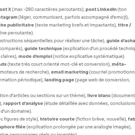
ost X
(max ~280 caractères percutants),
post LinkedIn
(ton
nstagram
(léger, communicant, parfois accompagné d’emoji),
he publicitaire
(texte marketing brefs et impactants),
titre /
Une percutante).
nstructions séquentielles pour réaliser une tâche),
guide d’ach
s comparés),
guide technique
(explication d’un procédé techniq
claires),
mode d’emploi
(notice explicative systématique).
Ads
(texte très court orienté mot-clé et conversion),
méta-
 moteurs de recherche),
email marketing
(courriel promotionn
ormation périodique),
landing page
(page web de conversion,
tion d’articles ou sections sur un thème),
livre blanc
(documen
),
rapport d’analyse
(étude détaillée avec données, conclusions
 d’un domaine).
c figures de style),
histoire courte
(fiction brève, nouvelle),
fa
phore filée
(explication prolongée par une analogie imagée),
ntre personnages réels ou inventés).