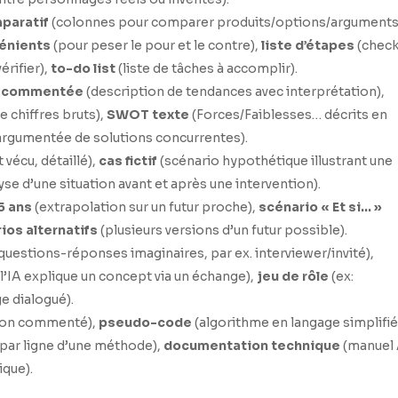
paratif
(colonnes pour comparer produits/options/argument
vénients
(pour peser le pour et le contre),
liste d’étapes
(check
érifier),
to-do list
(liste de tâches à accomplir).
s commentée
(description de tendances avec interprétation),
e chiffres bruts),
SWOT texte
(Forces/Faiblesses… décrits en
rgumentée de solutions concurrentes).
vécu, détaillé),
cas fictif
(scénario hypothétique illustrant une
yse d’une situation avant et après une intervention).
5 ans
(extrapolation sur un futur proche),
scénario « Et si… »
ios alternatifs
(plusieurs versions d’un futur possible).
questions-réponses imaginaires, par ex. interviewer/invité),
l’IA explique un concept via un échange),
jeu de rôle
(ex:
e dialogué).
thon commenté),
pseudo-code
(algorithme en langage simplifié
 par ligne d’une méthode),
documentation technique
(manuel 
ique).