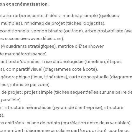
ion et schématisation :
tation arborescente d’idées : mindmap simple (quelques
multiples), mindmap de projet (tâches, objectifs).
onditionnels : version binaire (oui/non), arbre probabiliste (av
s successives avec décisions).
l (4 quadrants stratégiques), matrice d’Eisenhower
de marché/croissance).
ant texte/données : frise chronologique (timeline), étapes
s), comparatif visuel (diagrammes cote à cote).
e géographique (lieux, itinéraires), carte conceptuelle (diagram
eur, intensité par zone).
 projet : projet simple (tâches séquentielles sur une barre d
parallèle).
 : structure hiérarchique (pyramide d’entreprise), structure
s).
s chiffrées : nuage de points (corrélation entre deux variables),
 camembert (diagramme circulaire part/proportion), courbe ou