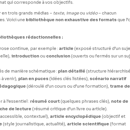
mat qui corresponde à vos objectifs.
r en trois grands médias –
texte
,
image
ou
vidéo
– chacun
es. Voici une
bibliothèque non exhaustive des formats
que l’
ibliothèques rédactionnelles :
rose continue, par exemple :
article
(exposé structuré d’un suje
elle),
introduction
ou
conclusion
(ouverts ou fermés sur un suj
és de manière schématique :
plan détaillé
(structure hiérarchis
 à venir),
plan en puces
(idées clés listées),
scénario narratif
pédagogique
(déroulé d’un cours ou d’une formation),
trame d
 à l’essentiel :
résumé court
(quelques phrases clés),
note de
iche de lecture
(résumé critique d’un livre ou article).
 accessible, contextuel),
article encyclopédique
(objectif et
e
(style journalistique, actualité),
article scientifique
(format