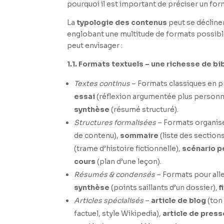
pourquoi il est important de préciser un for
La
typologie des contenus
peut se décline
englobant une multitude de formats possibl
peut envisager :
1.1. Formats textuels – une richesse de b
Textes continus
– Formats classiques en p
essai
(réflexion argumentée plus personn
synthèse
(résumé structuré).
Structures formalisées
– Formats organis
de contenu),
sommaire
(liste des sections
(trame d’histoire fictionnelle),
scénario 
cours
(plan d’une leçon).
Résumés & condensés
– Formats pour aller
synthèse
(points saillants d’un dossier),
f
Articles spécialisés
–
article de blog
(ton
factuel, style Wikipedia),
article de press