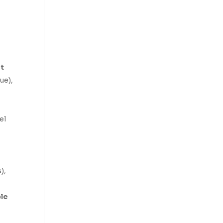
at
ue),
el
t
),
ble