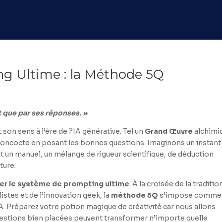
g Ultime : la Méthode 5Q
 que par ses réponses. »
 son sens à l’ère de l’IA générative. Tel un
Grand Œuvre
alchimi
oncocte en posant les bonnes questions. Imaginons un instant
t un manuel, un mélange de rigueur scientifique, de déduction
ture.
er le système de prompting ultime
. À la croisée de la traditio
tes et de l’innovation geek, la
méthode 5Q
s’impose comme
A. Préparez votre potion magique de créativité car nous allons
estions bien placées peuvent transformer n’importe quelle