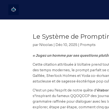
Le Système de Promptin
par
NicoIas
|
Déc 10, 2025
|
Prompts
« Jugez un homme par ses questions plutôt
Cette citation attribuée à Voltaire prend tout
des temps modernes, le prompt parfait se c
Galilée, Sherlock Holmes et Yoda co-écrivan
astucieuse et de sagesse ésotérique pop cul
C’est un peu l’esprit de notre quête d’
élabor
s’inspirant du fameux QQOQCCP des journalis
grammaire raffinée pour dialoguer avec les I
explorer, étape par étape, comment cinq qu