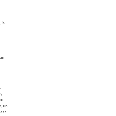
 le
 un
r
IA
du
e, un
’est