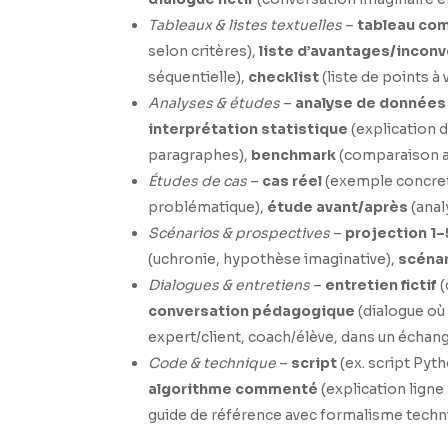
Tableaux & listes textuelles
–
tableau com
selon critères),
liste d’avantages/incon
séquentielle),
checklist
(liste de points à v
Analyses & études
–
analyse de donnée
interprétation statistique
(explication d
paragraphes),
benchmark
(comparaison a
Études de cas
–
cas réel
(exemple concret 
problématique),
étude avant/après
(anal
Scénarios & prospectives
–
projection 1–
(uchronie, hypothèse imaginative),
scénar
Dialogues & entretiens
–
entretien fictif
(
conversation pédagogique
(dialogue où 
expert/client, coach/élève, dans un échang
Code & technique
–
script
(ex. script Py
algorithme commenté
(explication ligne
guide de référence avec formalisme techn