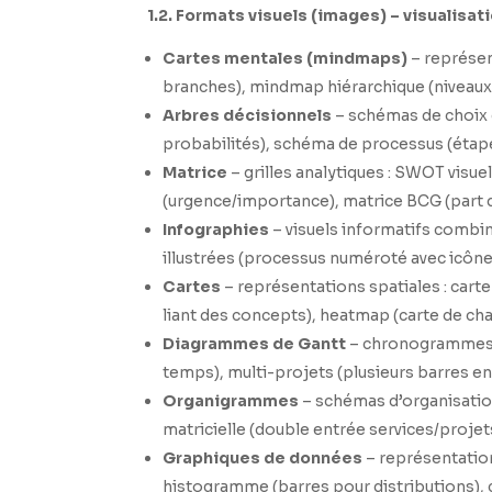
1.2. Formats visuels (images) – visualisat
Cartes mentales (mindmaps)
– représen
branches), mindmap hiérarchique (niveaux 
Arbres décisionnels
– schémas de choix c
probabilités), schéma de processus (étape
Matrice
– grilles analytiques : SWOT visue
(urgence/importance), matrice BCG (part 
Infographies
– visuels informatifs combin
illustrées (processus numéroté avec icône
Cartes
– représentations spatiales : cart
liant des concepts), heatmap (carte de chal
Diagrammes de Gantt
– chronogrammes de
temps), multi-projets (plusieurs barres en 
Organigrammes
– schémas d’organisation
matricielle (double entrée services/projet
Graphiques de données
– représentation
histogramme (barres pour distributions),