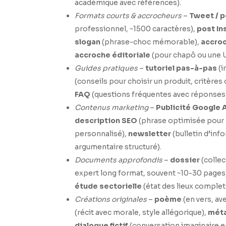
académique avec références).
Formats courts & accrocheurs
–
Tweet / p
professionnel, ~1500 caractères),
post I
slogan
(phrase-choc mémorable),
accroc
accroche éditoriale
(pour chapô ou une 
Guides pratiques
–
tutoriel pas-à-pas
(i
(conseils pour choisir un produit, critère
FAQ
(questions fréquentes avec réponses 
Contenus marketing
–
Publicité Google 
description SEO
(phrase optimisée pour
personnalisé),
newsletter
(bulletin d’inf
argumentaire structuré).
Documents approfondis
–
dossier
(collec
expert long format, souvent ~10-30 pages
étude sectorielle
(état des lieux complet
Créations originales
–
poème
(en vers, ave
(récit avec morale, style allégorique),
méta
dialogue fictif
(conversation imaginaire e