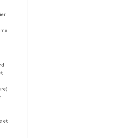
ier
amme
rd
et
ure),
n
e et