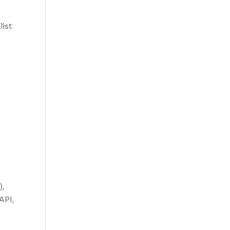
s
list
),
API,