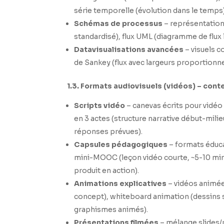
série temporelle (évolution dans le temps)
Schémas de processus
– représentation
standardisé), flux UML (diagramme de flux l
Datavisualisations avancées
– visuels 
de Sankey (flux avec largeurs proportionne
1.3. Formats audiovisuels (vidéos) – cont
Scripts vidéo
– canevas écrits pour vidéo 
en 3 actes (structure narrative début-milie
réponses prévues).
Capsules pédagogiques
– formats éduca
mini-MOOC (leçon vidéo courte, ~5-10 min,
produit en action).
Animations explicatives
– vidéos animée
concept), whiteboard animation (dessins s
graphismes animés).
Présentations filmées
– mélange slides/p