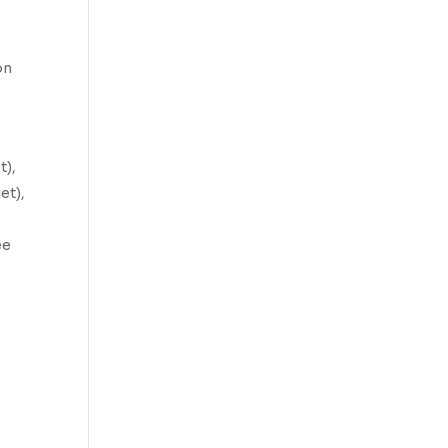
on
t),
et),
ée
e