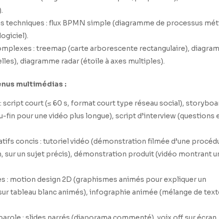
.
s techniques : flux BPMN simple (diagramme de processus mét
ogiciel).
complexes : treemap (carte arborescente rectangulaire), diagr
lles), diagramme radar (étoile à axes multiples).
enus multimédias :
: script court (≤ 60 s, format court type réseau social), storyboa
u-fin pour une vidéo plus longue), script d’interview (questions 
tifs concis : tutoriel vidéo (démonstration filmée d’une procéd
 sur un sujet précis), démonstration produit (vidéo montrant u
s : motion design 2D (graphismes animés pour expliquer un
ur tableau blanc animés), infographie animée (mélange de text
arole : slides narrés (diaporama commenté), voix off sur écran